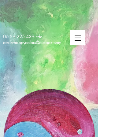
06 29 225 439
Ede
atelierhappycolors@outlook.com
HAPPY
COLORS