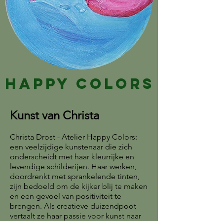
Happy Colors
Kunst van Christa
Christa Drost - Atelier Happy Colors:
een veelzijdige kunstenaar die zich
onderscheidt met haar kleurrijke en
levendige schilderijen. Haar werken,
doordrenkt met sprankelende tinten,
zijn bedoeld om de kijker blij te maken
en een gevoel van positiviteit te
brengen. Als creatieve duizendpoot
vertaalt ze haar passie voor kunst naar