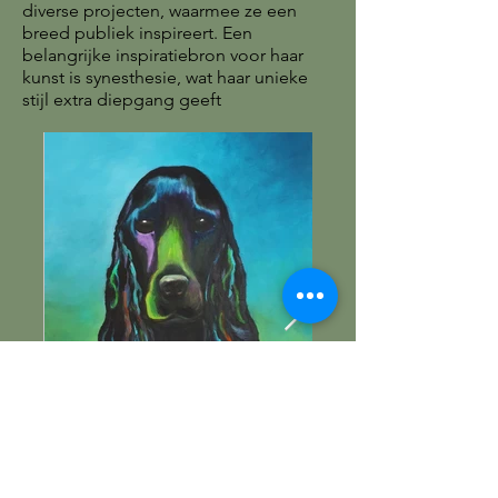
diverse projecten, waarmee ze een
breed publiek inspireert. Een
belangrijke inspiratiebron voor haar
kunst is synesthesie, wat haar unieke
stijl extra diepgang geeft