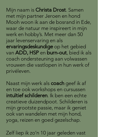
Mijn naam is
Christa Drost
. Samen
met mijn partner Jeroen en hond
Mooh woon ik aan de bosrand in Ede,
waar de natuur me inspireert in mijn
werk en hobby’s. Met meer dan 50
jaar levenservaring en als
ervaringsdeskundige
op het gebied
van
ADD, HSP
en
burn-out
, bied ik als
coach ondersteuning aan volwassen
vrouwen die vastlopen in hun werk of
privéleven.
Naast mijn werk als
coach
geef ik af
en toe ook workshops en cursussen
intuïtief schilderen
. Ik ben een echte
creatieve duizendpoot. Schilderen is
mijn grootste passie, maar ik geniet
ook van wandelen met mijn hond,
yoga, reizen en goed gezelschap.
Zelf liep ik zo’n 10 jaar geleden vast