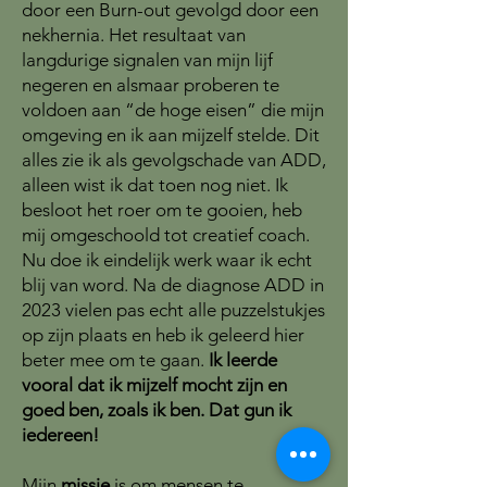
door een Burn-out gevolgd door een
nekhernia. Het resultaat van
langdurige signalen van mijn lijf
negeren en alsmaar proberen te
voldoen aan “de hoge eisen” die mijn
omgeving en ik aan mijzelf stelde. Dit
alles zie ik als gevolgschade van ADD,
alleen wist ik dat toen nog niet. Ik
besloot het roer om te gooien, heb
mij omgeschoold tot creatief coach.
Nu doe ik eindelijk werk waar ik echt
blij van word. Na de diagnose ADD in
2023 vielen pas echt alle puzzelstukjes
op zijn plaats en heb ik geleerd hier
beter mee om te gaan.
Ik leerde
vooral dat ik mijzelf mocht zijn en
goed ben, zoals ik ben. Dat gun ik
iedereen!
Mijn
missie
is om mensen te