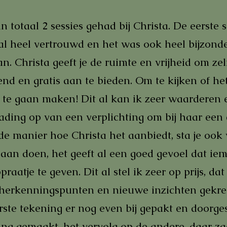
n totaal 2 sessies gehad bij Christa. De eerste s
 al heel vertrouwd en het was ook heel bijzond
an. Christa geeft je de ruimte en vrijheid om z
vend en gratis aan te bieden. Om te kijken of het
n te gaan maken! Dit al kan ik zeer waarderen 
 lading op van een verplichting om bij haar een
de manier hoe Christa het aanbiedt, sta je oo
aan doen, het geeft al een goed gevoel dat iem
tje te geven. Dit al stel ik zeer op prijs, dat d
l herkenningspunten en nieuwe inzichten gekreg
rste tekening er nog even bij gepakt en doorg
ng gemaakt, het vervolg op de andere, daar zag