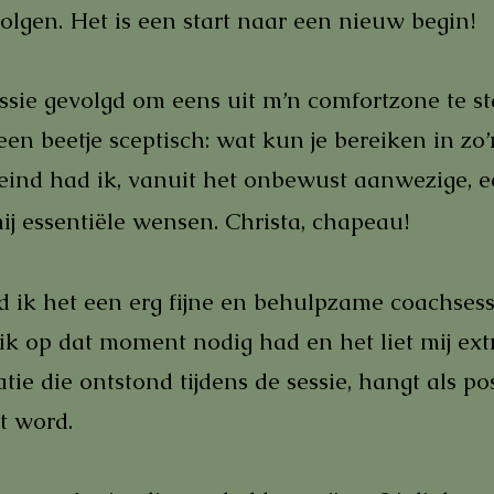
volgen. Het is een start naar een nieuw begin!
sie gevolgd om eens uit m’n comfortzone te st
een beetje sceptisch: wat kun je bereiken in zo’n
eind had ik, vanuit het onbewust aanwezige, ee
j essentiële wensen. Christa, chapeau!
d ik het een erg fijne en behulpzame coachsess
t ik op dat moment nodig had en het liet mij e
tie die ontstond tijdens de sessie, hangt als pos
t word.