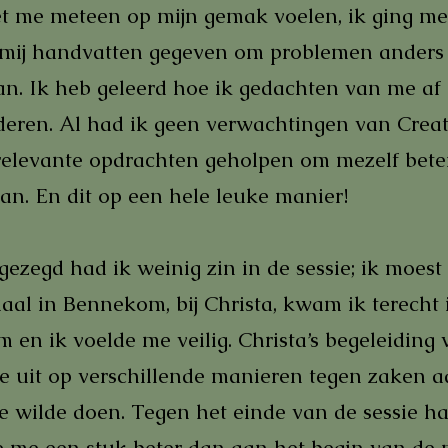
iet me meteen op mijn gemak voelen, ik ging met
n mij handvatten gegeven om problemen anders
an. Ik heb geleerd hoe ik gedachten van me af
eren. Al had ik geen verwachtingen van Creati
relevante opdrachten geholpen om mezelf bete
aan. En dit op een hele leuke manier!
 gezegd had ik weinig zin in de sessie; ik moest
l in Bennekom, bij Christa, kwam ik terecht 
en ik voelde me veilig. Christa’s begeleiding v
 uit op verschillende manieren tegen zaken aan
e wilde doen.
Tegen het einde van de sessie ha
de me een stuk beter dan aan het begin van de