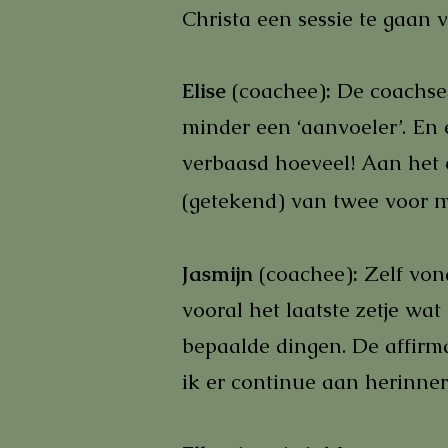
Christa een sessie te gaan 
Elise
(coachee)
:
De coachses
minder een ‘aanvoeler’.
En 
verbaasd hoeveel! Aan het 
(getekend) van twee voor mi
Jasmijn
(coachee)
:
Zelf von
vooral het laatste zetje wa
bepaalde dingen.
De affirma
ik er continue aan herinner