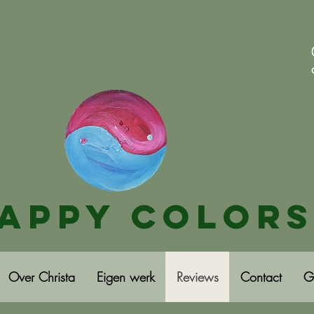
HAPPY
COLORS
appy Colors
Over Christa
Eigen werk
Reviews
Contact
G