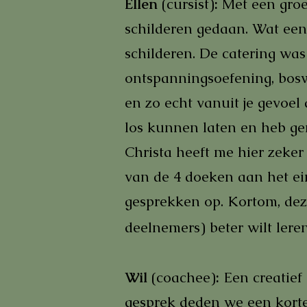
Ellen
(c
ursist)
:
M
et een gro
schilderen gedaan. Wat een 
schilderen. De catering was
ontspanningsoefening, boswa
en zo echt vanuit je gevoel 
los kunnen laten en heb gen
Christa heeft me hier zeker
van de 4 doeken aan het ei
gesprekken op. Kortom, dez
deelnemers) beter wilt lere
Wil
(coachee)
:
Een creatief
gesprek deden we een korte 