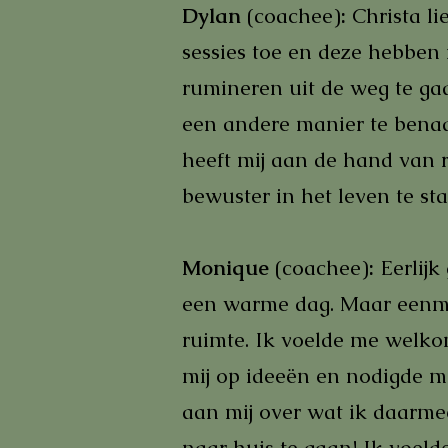
Dylan
(coachee)
:
Christa l
sessies toe en deze hebbe
rumineren uit de weg te ga
een andere manier te benad
heeft mij aan de hand van 
bewuster in het leven te st
Monique
(coachee)
:
Eerlijk
een warme dag. Maar eenmaa
ruimte. Ik voelde me welkom 
mij op ideeën en nodigde me
aan mij over wat ik daarme
naar huis te gaan! Ik voel