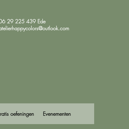
06 29 225 439 Ede
atelierhappycolors@outlook.com
ratis oefeningen
Evenementen