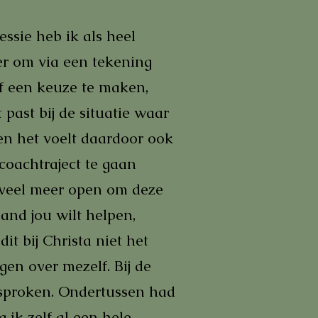
essie heb ik als heel
er om via een tekening
elf een keuze te maken,
 past bij de situatie waar
en het voelt daardoor ook
 coachtraject te gaan
k veel meer open om deze
and jou wilt helpen,
it bij Christa niet het
en over mezelf. Bij de
esproken. Ondertussen had
 ik zelf al een hele