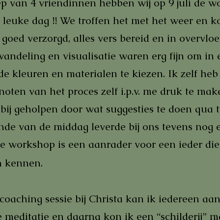
ep van 4 vriendinnen hebben wij op 9 juli de wo
leuke dag !! We troffen het met het weer en ko
 goed verzorgd, alles vers bereid en in overvlo
ndeling en visualisatie waren erg fijn om in 
de kleuren en materialen te kiezen. Ik zelf heb
oten van het proces zelf i.p.v. me druk te make
 bij geholpen door wat suggesties te doen qua 
nde van de middag leverde bij ons tevens nog
e workshop is een aanrader voor een ieder die 
n kennen.
 coaching sessie bij Christa kan ik iedereen aa
meditatie en daarna kon ik een “schilderij” m