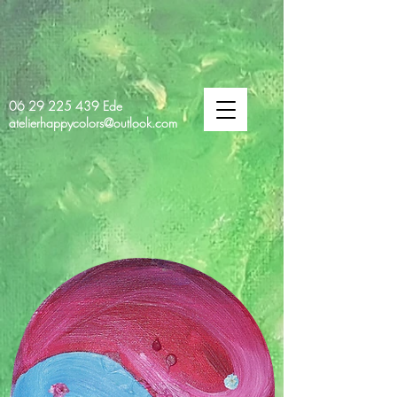
06 29 225 439
Ede
atelierhappycolors@outlook.com
HAPPY
COLORS